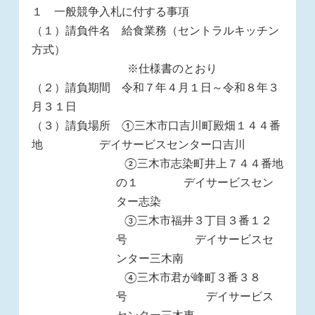
１ 一般競争入札に付する事項
（１）請負件名 給食業務（セントラルキッチン
方式）
※仕様書のとおり
（２）請負期間 令和７年４月１日～令和８年３
月３１日
（３）請負場所 ①三木市口吉川町殿畑１４４番
地 デイサービスセンター口吉川
②三木市志染町井上７４４番地
の１ デイサービスセン
ター志染
③三木市福井３丁目３番１２
号 デイサービスセ
ンター三木南
④三木市君が峰町３番３８
号 デイサービス