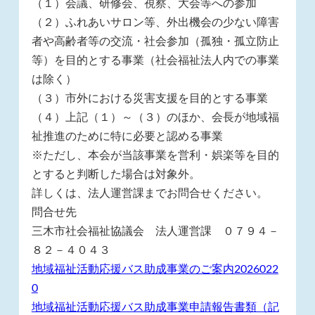
（１）会議、研修会、視察、大会等への参加
（２）ふれあいサロン等、外出機会の少ない障害
者や高齢者等の交流・社会参加（孤独・孤立防止
等）を目的とする事業（社会福祉法人内での事業
は除く）
（３）市外における災害支援を目的とする事業
（４）上記（１）～（３）のほか、会長が地域福
祉推進のために特に必要と認める事業
※ただし、本会が当該事業を営利・娯楽等を目的
とすると判断した場合は対象外。
詳しくは、法人運営課までお問合せください。
問合せ先
三木市社会福祉協議会 法人運営課 ０７９４－
８２－４０４３
地域福祉活動応援バス助成事業のご案内2026022
0
地域福祉活動応援バス助成事業申請報告書類（記