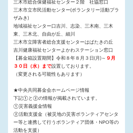
三木市総合保健福祉センター２階 社協窓口
三木市立市民活動センター(ボランタリー活動プラ
ザみき)
地域福祉センター口吉川、志染、三木南、三木
東、三木北、自由が丘、細川
三木市立障害者総合支援センターはばたきの丘
吉川健康福祉センターよかわステーション窓口
【募金箱設置期間】令和８年８月３日(月)～
９
月
３０日（水）まで
設置しております。
（変更される可能性もあります）
★中央共同募金会ホームページ情報
下記①と②の情報が掲載されています。
①災害義援金情報
②活動支援金（被災地の災害ボランティアセンタ
ー等と連携して行うボランティア団体・NPO等の
活動を支援）