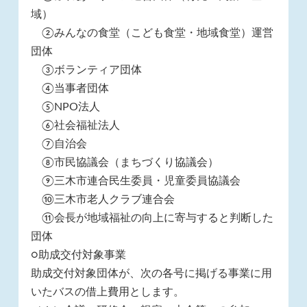
域）
②みんなの食堂（こども食堂・地域食堂）運営
団体
③ボランティア団体
④当事者団体
⑤NPO法人
⑥社会福祉法人
⑦自治会
⑧市民協議会（まちづくり協議会）
⑨三木市連合民生委員・児童委員協議会
⑩三木市老人クラブ連合会
⑪会長が地域福祉の向上に寄与すると判断した
団体
○助成交付対象事業
助成交付対象団体が、次の各号に掲げる事業に用
いたバスの借上費用とします。