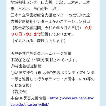
地域福祉センター口吉川、志染、三木南、三木
東、三木北、自由が丘、細川
三木市立障害者総合支援センターはばたきの丘
吉川健康福祉センターよかわステーション窓口
【募金箱設置期間】令和８年８月３日(月)～
９
月
３０日（水）まで
設置しております。
（変更される可能性もあります）
★中央共同募金会ホームページ情報
下記①と②の情報が掲載されています。
①災害義援金情報
②活動支援金（被災地の災害ボランティアセンタ
ー等と連携して行うボランティア団体・NPO等の
活動を支援）
【義援金】
本会HP災害支援情報：
https://www.akaihane-hyo
go.or.jp/disaster-relief/