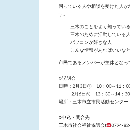
困っている人や相談を受けた人が
す。
三木のことをよく知ってい
三木のために活動している
パソコンが好きな人
こんな情報があればいいな
市民であるメンバーが主体となっ
○説明会
日時：2月3日㊏ 10：00～11：0
2月6日㊋ 13：30～14：30
場所：三木市立市民活動センター
○申込・問合先
三木市社会福祉協議会(
0794-82