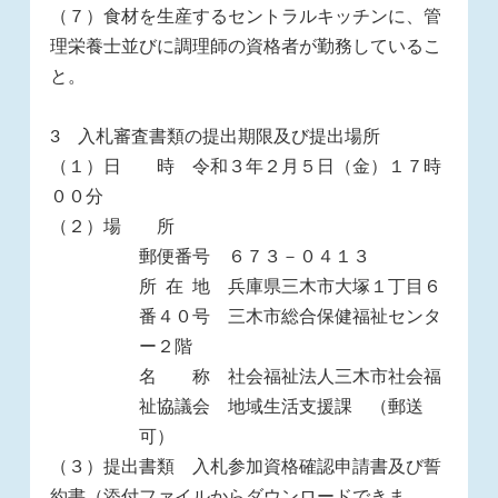
（７）食材を生産するセントラルキッチンに、管
理栄養士並びに調理師の資格者が勤務しているこ
と。
3 入札審査書類の提出期限及び提出場所
（１）日 時 令和３年２月５日（金）１７時
００分
（２）場 所
郵便番号 ６７３－０４１３
所 在 地 兵庫県三木市大塚１丁目６
番４０号 三木市総合保健福祉センタ
ー２階
名 称 社会福祉法人三木市社会福
祉協議会 地域生活支援課 （郵送
可）
（３）提出書類 入札参加資格確認申請書及び誓
約書（添付ファイルからダウンロードできま