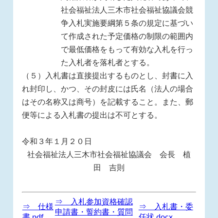
社会福祉法人三木市社会福祉協議会競
争入札実施要綱第５条の規定に基づい
て作成された予定価格の制限の範囲内
で最低価格をもって有効な入札を行っ
た入札者を落札者とする。
（５）入札書は直接提出するものとし、封書に入
れ封印し、かつ、その封皮には氏名（法人の場合
はその名称又は商号）を記載すること。また、郵
便等による入札書の提出は不可とする。
令和３年１月２０日
社会福祉法人三木市社会福祉協議会 会長 植
田 吉則
⇒ 入札参加資格確認
⇒ 仕様
⇒ 入札書・委
申請書・誓約書・質問
書.pdf
任状.docx