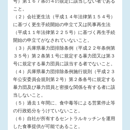
号）第１６７条の４の規定に該当しない者である
こと。
（２）会社更生法（平成１４年法律第１５４号）
に基づく更生手続開始の申立て又は民事再生法
（平成１１年法律第２２５号）に基づく再生手続
開始の申立てがなされていないこと。
（３）兵庫県暴力団排除条例（平成２２年条例第
３５号）第２条第１号に規定する暴力団又は第３
号に規定する暴力団員に該当する者でないこと。
（４）兵庫県暴力団排除条例施行規則（平成２３
年公安委員会規則第２号）第２条各号に規定する
暴力団及び暴力団員と密接な関係を有する者に該
当しないこと。
（５）過去１年間に、食中毒等による営業停止等
の行政処分をうけていないこと。
（６）自社が所有するセントラルキッチンを運用
した食事提供が可能であること。