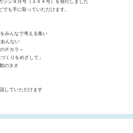
ガジン８月号（３４４号）を発行しました
どでも手に取っていただけます。
りをみんなで考える集い
ごあんない
民のチカラ～
域づくりをめざして」
活動のタネ
認していただけます