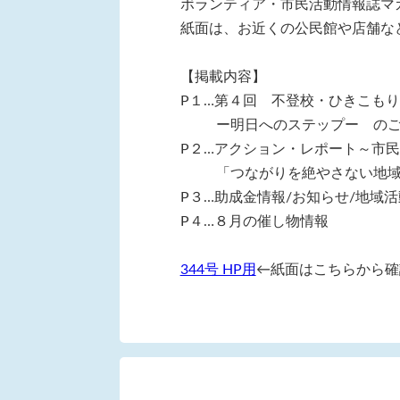
ボランティア・市民活動情報誌マ
紙面は、お近くの公民館や店舗な
【掲載内容】
P１…第４回 不登校・ひきこも
ー明日へのステップー の
P２…アクション・レポート～市
「つながりを絶やさない地
P３…助成金情報/お知らせ/地域
P４…８月の催し物情報
344号 HP用
←紙面はこちらから確