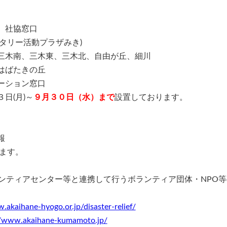
 社協窓口
タリー活動プラザみき)
三木南、三木東、三木北、自由が丘、細川
はばたきの丘
ーション窓口
日(月)～
９
月３０日（水）まで
設置しております。
報
ます。
ンティアセンター等と連携して行うボランティア団体・NPO
.akaihane-hyogo.or.jp/disaster-relief/
//www.akaihane-kumamoto.jp/