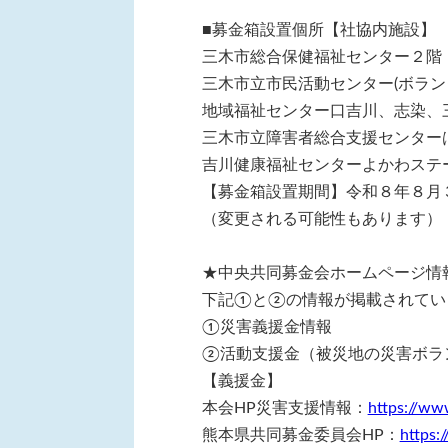
■募金箱設置個所【社協内施設】
三木市総合保健福祉センター２階
三木市立市民活動センター(ボラン
地域福祉センター口吉川、志染、
三木市立障害者総合支援センター
吉川健康福祉センターよかわステ
【募金箱設置期間】令和８年８月３
（変更される可能性もあります）
★中央共同募金会ホームページ情
下記①と②の情報が掲載されてい
①災害義援金情報
②活動支援金（被災地の災害ボラ
【義援金】
本会HP災害支援情報：
https://www
熊本県共同募金委員会HP：
https: