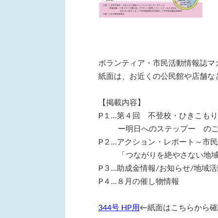
ボランティア・市民活動情報誌マ
紙面は、お近くの公民館や店舗な
【掲載内容】
P１…第４回 不登校・ひきこも
ー明日へのステップー の
P２…アクション・レポート～市
「つながりを絶やさない地
P３…助成金情報/お知らせ/地域
P４…８月の催し物情報
344号 HP用
←紙面はこちらから確